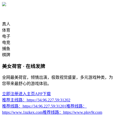
真人
体育
电子
电竞
捕鱼
棋牌
美女荷官 · 在线发牌
全网最美荷官，倾情出演，极致视觉盛宴，多元游戏种类，为
您带来最舒心的游戏体验。
立即注册
进入主页
APP下载
推荐主线路：
https://34.96.227.59:31202
推荐线路：
https://34.96.227.59:31201
推荐线路：
https://www.1nzkex.com
推荐线路：
https://www.plov9r.com