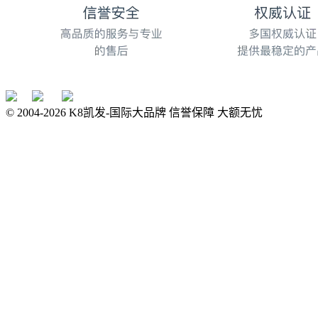
© 2004-
2026
K8凯发-国际大品牌 信誉保障 大额无忧