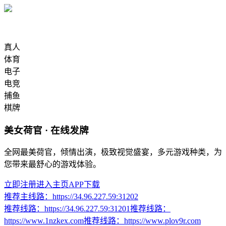
真人
体育
电子
电竞
捕鱼
棋牌
美女荷官 · 在线发牌
全网最美荷官，倾情出演，极致视觉盛宴，多元游戏种类，为
您带来最舒心的游戏体验。
立即注册
进入主页
APP下载
推荐主线路：
https://34.96.227.59:31202
推荐线路：
https://34.96.227.59:31201
推荐线路：
https://www.1nzkex.com
推荐线路：
https://www.plov9r.com