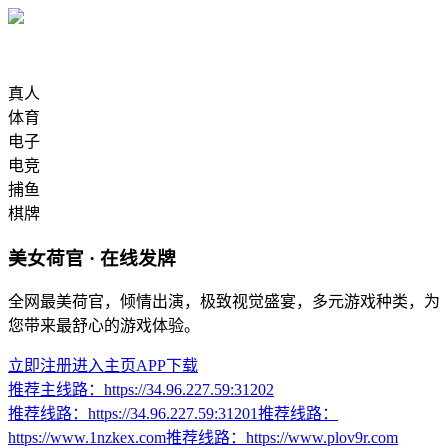
真人
体育
电子
电竞
捕鱼
棋牌
美女荷官 · 在线发牌
全网最美荷官，倾情出演，极致视觉盛宴，多元游戏种类，为
您带来最舒心的游戏体验。
立即注册
进入主页
APP下载
推荐主线路：
https://34.96.227.59:31202
推荐线路：
https://34.96.227.59:31201
推荐线路：
https://www.1nzkex.com
推荐线路：
https://www.plov9r.com