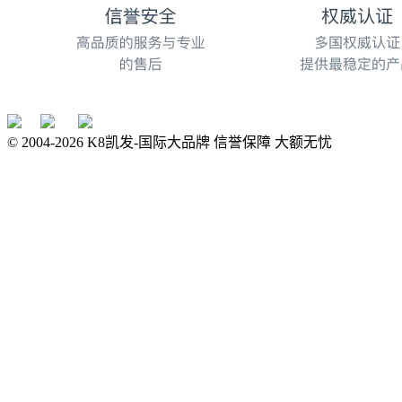
© 2004-
2026
K8凯发-国际大品牌 信誉保障 大额无忧