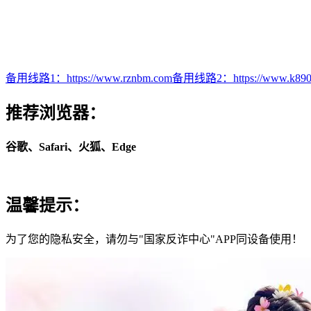
备用线路
1
：
https://www.rznbm.com
备用线路
2
：
https://www.k89
推荐浏览器：
谷歌、Safari、火狐、Edge
温馨提示：
为了您的隐私安全，请勿与"国家反诈中心"APP同设备使用！