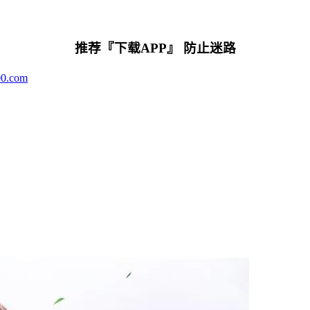
推荐『下载APP』 防止迷路
00.com