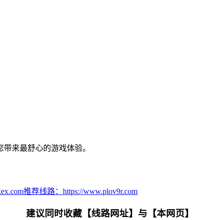
您带来最舒心的游戏体验。
kex.com
推荐线路：
https://www.plov9r.com
建议同时收藏【线路网址】与【本网页】