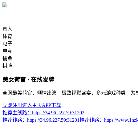
真人
体育
电子
电竞
捕鱼
棋牌
美女荷官 · 在线发牌
全网最美荷官，倾情出演，极致视觉盛宴，多元游戏种类，为
立即注册
进入主页
APP下载
推荐主线路：
https://34.96.227.59:31202
推荐线路：
https://34.96.227.59:31201
推荐线路：
https://www.1nz