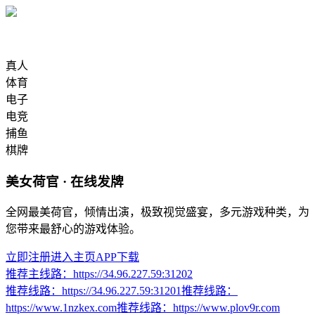
真人
体育
电子
电竞
捕鱼
棋牌
美女荷官 · 在线发牌
全网最美荷官，倾情出演，极致视觉盛宴，多元游戏种类，为
您带来最舒心的游戏体验。
立即注册
进入主页
APP下载
推荐主线路：
https://34.96.227.59:31202
推荐线路：
https://34.96.227.59:31201
推荐线路：
https://www.1nzkex.com
推荐线路：
https://www.plov9r.com