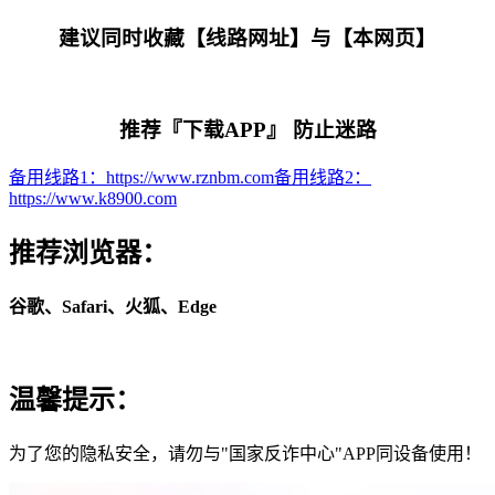
建议同时收藏【线路网址】与【本网页】
推荐『下载APP』 防止迷路
备用线路
1
：
https://www.rznbm.com
备用线路
2
：
https://www.k8900.com
推荐浏览器：
谷歌、Safari、火狐、Edge
温馨提示：
为了您的隐私安全，请勿与"国家反诈中心"APP同设备使用！