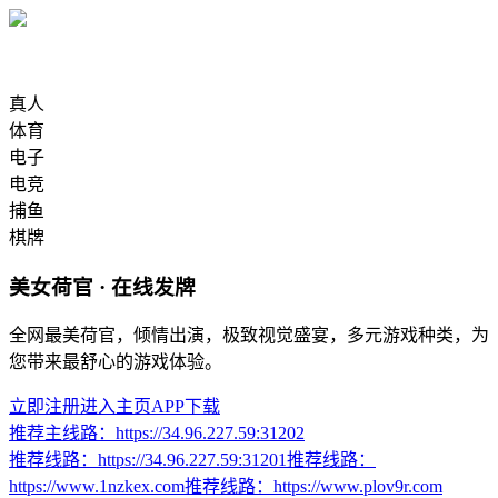
真人
体育
电子
电竞
捕鱼
棋牌
美女荷官 · 在线发牌
全网最美荷官，倾情出演，极致视觉盛宴，多元游戏种类，为
您带来最舒心的游戏体验。
立即注册
进入主页
APP下载
推荐主线路：
https://34.96.227.59:31202
推荐线路：
https://34.96.227.59:31201
推荐线路：
https://www.1nzkex.com
推荐线路：
https://www.plov9r.com