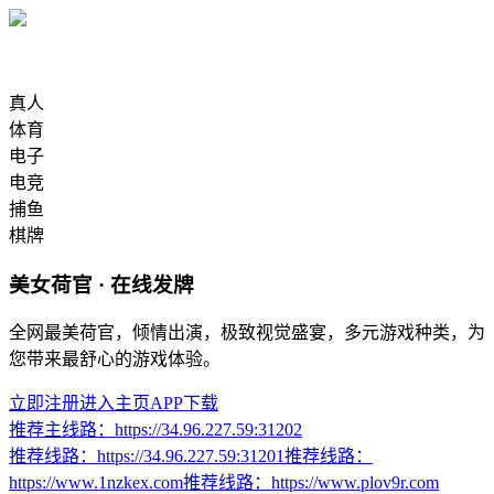
真人
体育
电子
电竞
捕鱼
棋牌
美女荷官 · 在线发牌
全网最美荷官，倾情出演，极致视觉盛宴，多元游戏种类，为
您带来最舒心的游戏体验。
立即注册
进入主页
APP下载
推荐主线路：
https://34.96.227.59:31202
推荐线路：
https://34.96.227.59:31201
推荐线路：
https://www.1nzkex.com
推荐线路：
https://www.plov9r.com