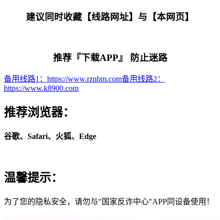
建议同时收藏【线路网址】与【本网页】
推荐『下载APP』 防止迷路
备用线路
1
：
https://www.rznbm.com
备用线路
2
：
https://www.k8900.com
推荐浏览器：
谷歌、Safari、火狐、Edge
温馨提示：
为了您的隐私安全，请勿与"国家反诈中心"APP同设备使用！