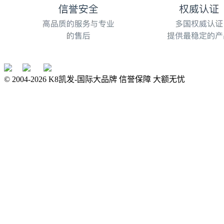
© 2004-
2026
K8凯发-国际大品牌 信誉保障 大额无忧