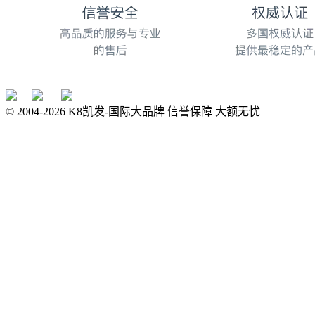
© 2004-
2026
K8凯发-国际大品牌 信誉保障 大额无忧