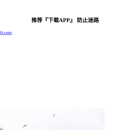
推荐『下载APP』 防止迷路
00.com