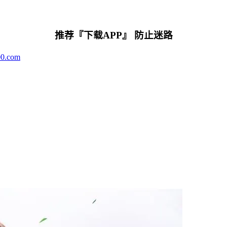
推荐『下载APP』 防止迷路
00.com