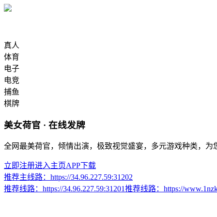
真人
体育
电子
电竞
捕鱼
棋牌
美女荷官 · 在线发牌
全网最美荷官，倾情出演，极致视觉盛宴，多元游戏种类，为
立即注册
进入主页
APP下载
推荐主线路：
https://34.96.227.59:31202
推荐线路：
https://34.96.227.59:31201
推荐线路：
https://www.1nz